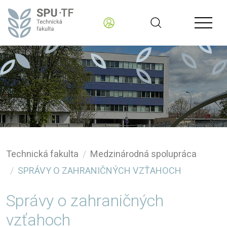
Technická fakulta
Medzinárodná spolupráca
SPRÁVY O ZAHRANIČNÝCH VZŤAHOCH
Správy o zahraničných
vzťahoch