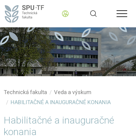
Technická fakulta
Veda a výskum
HABILITAČNÉ A INAUGURAČNÉ KONANIA
Habilitačné a inauguračné
konania