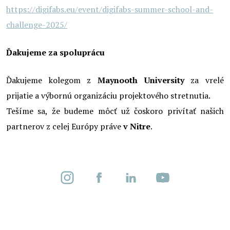
https://digifabs.eu/event/digifabs-summer-school-and-
challenge-2025/
Ďakujeme za spoluprácu
Ďakujeme kolegom z
Maynooth University
za vrelé
prijatie a výbornú organizáciu projektového stretnutia.
Tešíme sa, že budeme môcť už čoskoro privítať našich
partnerov z celej Európy práve
v Nitre
.