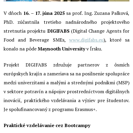
V dňoch
16. – 17. júna 2025
sa prof. Ing. Zuzana Palková,
PhD. zúčastnila tretieho nadnárodného projektového
stretnutia projektu
DIGIFABS
(Digital Change Agents for
Food and Beverage SMEs,
www.digifabs.eu
), ktoré sa
konalo na pôde
Maynooth University
v Írsku.
Projekt DIGIFABS združuje partnerov z ôsmich
európskych krajín a zameriava sa na posilnenie spolupráce
medzi univerzitami a malými a strednými podnikmi (MSP)
v sektore potravín a nápojov prostredníctvom digitálnych
inovácií, praktického vzdelávania a výziev pre študentov.
Je spolufinancovaný z programu Erasmus+.
Praktické vzdelávanie cez Bootcampy