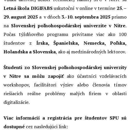
Letná škola DIGIFABS
uskutoční v online v termíne
25. –
29. august 2025
a v dňoch
3.-10. septembra 2025
priamo
na
Slovenskej poľnohospodárskej univerzite v Nitre
.
Počas týždňového programu privítame viac ako 100
študentov z
Írska, Španielska, Nemecka, Poľska,
Holandska a Slovenska
, ako aj medzinárodných lektorov.
Študenti zo Slovenskej poľnohospodárskej univerzity
v Nitre sa môžu zapojiť
ako účastníci vzdelávacích
workshopov, facilitátori výziev alebo členovia tímov
riešiacich reálne problémy malých firiem v oblasti
digitalizácie.
Viac informácií a registrácia pre študentov SPU sú
dostupné
cez nasledujúci link: