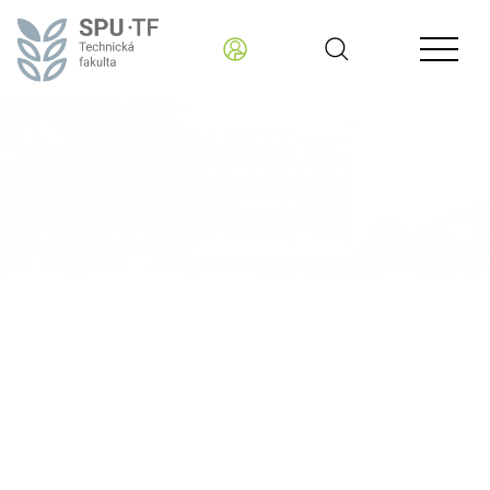
Technická fakulta
AKTUÁLNE INFORMÁCIE - READER
Technická fakulta SPU v Nitre
sa zúčastnila 3.