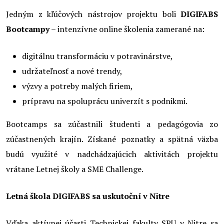
Jedným z kľúčových nástrojov projektu boli
DIGIFABS
Bootcampy
– intenzívne online školenia zamerané na:
digitálnu transformáciu v potravinárstve,
udržateľnosť a nové trendy,
výzvy a potreby malých firiem,
prípravu na spoluprácu univerzít s podnikmi.
Bootcamps sa zúčastnili študenti a pedagógovia zo
zúčastnených krajín. Získané poznatky a spätná väzba
budú využité v nadchádzajúcich aktivitách projektu
vrátane Letnej školy a SME Challenge.
Letná škola DIGIFABS sa uskutoční v Nitre
Vďaka aktívnej účasti Technickej fakulty SPU v Nitre sa