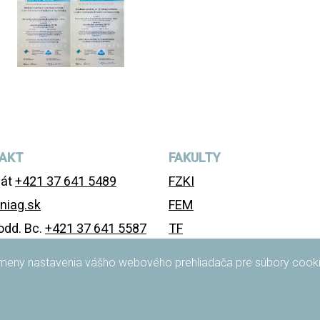
AKT
FAKULTY
nát
+421 37 641 5489
FZKI
niag.sk
FEM
odd. Bc.
+421 37 641 5587
TF
odd. Ing.
+421 37 641 5588
FAPZ
 zmeny nastavenia vášho webového prehliadača pre súbory cooki
enie o prístupnosti
FBP
FEŠRR