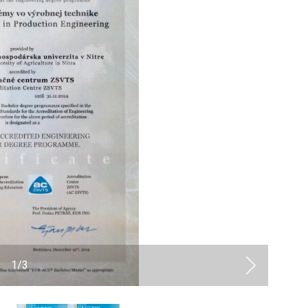
1
/
3
Next