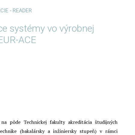
IE - READER
ce systémy vo výrobnej
u EUR-ACE
a pôde Technickej fakulty akreditácia študijných
chnike (bakalársky a inžiniersky stupeň) v rámci