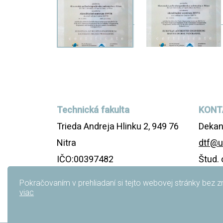
Technická fakulta
KONT
Trieda Andreja Hlinku 2, 949 76
Deka
Nitra
dtf@u
IČO:00397482
Štud. 
DIČ:2021252827
Štud. 
Pokračovaním v prehliadaní si tejto webovej stránky bez
IČ DPH: SK2021252827
Vyhlás
viac