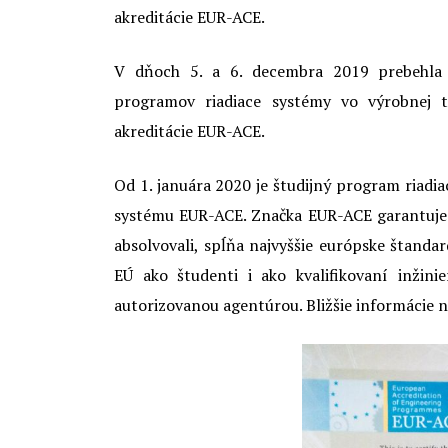
akreditácie EUR-ACE.
V dňoch 5. a 6. decembra 2019 prebehla n
programov riadiace systémy vo výrobnej te
akreditácie EUR-ACE.
Od 1. januára 2020 je študijný program riadi
systému EUR-ACE. Značka EUR-ACE garantuje 
absolvovali, spĺňa najvyššie európske štandar
EÚ ako študenti i ako kvalifikovaní inžinie
autorizovanou agentúrou. Bližšie informácie 