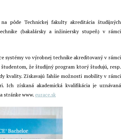
a pôde Technickej fakulty akreditácia študijných
chnike (bakalársky a inžiniersky stupeň) v rámci
ace systémy vo výrobnej technike akreditovaný v rámci
študentom, že študijný program ktorý študujú, resp.
dy kvality. Získavajú ľahšie možnosti mobility v rámci
ri. Ich získaná akademická kvalifikácia je uznávaná
na stránke www.
eurace.sk