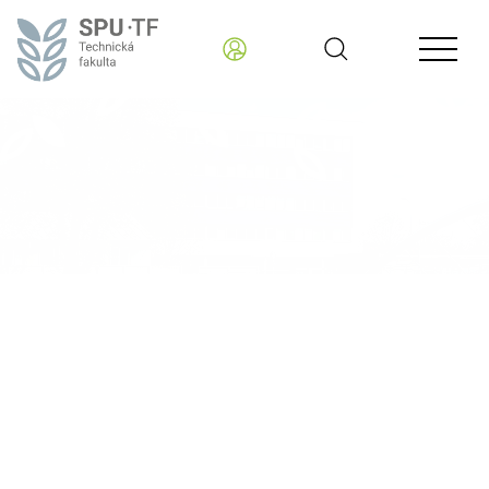
Technická fakulta
AKTUÁLNE INFORMÁCIE - READER
Kariérne dni 2024