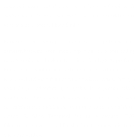
zamestnávateľov, zatiaľ mám od dekanov informácie, že
záujem firiem je vyšší ako vlani,“
povedal prorektor pre
vzdelávanie profesor Milan Šimko.
Kariérne dni spájajú študentov s potenciálnymi
zamestnávateľmi, ktorí môžu ovplyvniť ich profesionálny
rast. Ako zdôraznil dekan Technickej fakulty SPU profesor
Roman Gálik, spolupráca s externým prostredím a praxou
je pre kvalitné vzdelávanie veľmi dôležitá.
„Naším hlavným
poslaním je vychovávať aj v spolupráci s praxou takých
absolventov, ktorí nebudú klopať na úradoch práce, ale budú
sa vedieť úspešne uplatniť na trhu práce, čo sa nám aj darí,“
uviedol R. Gálik. Technická fakulta je deviatou TOP
fakultou na Slovensku z hľadiska dopytu zamestnávateľov
o jej absolventov.