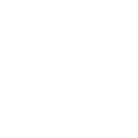
14.11.2024
Pozrite si fotky, video a bulletin zúčastnených organizácií
Na Technickej fakulte sa 12. novembra konali Kariérne dni
2024.
Na troch poschodiach Technickej fakulty sa mohli študenti
stretnúť so zástupcami spoločností a inštitúcií z oblasti
automotive, strojárstva či predaja poľnohospodárskej
techniky a získať cenné kontakty. Nechýbali prednášky
odborníkov, osobné konzultácie a poradenstvo.
„Chceme,
aby študenti videli, že zamestnávatelia majú o nich záujem.
Tento rok sme sa rozhodli, že každá fakulta si bude Kariérne
dni organizovať samostatne, pretože sme chceli firmy priblížiť k
študentom. Uvidíme, aká bude spätná väzba od