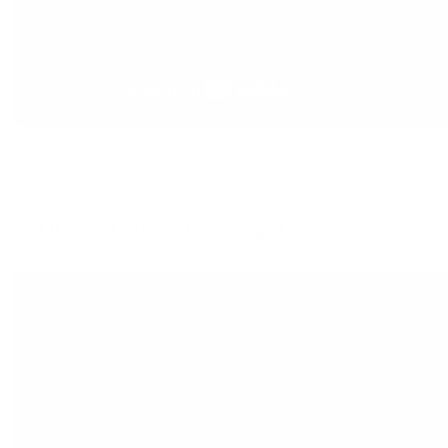
TATRAVAGÓNKA Tlmače spol. s r.o.