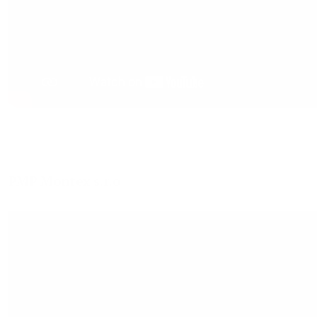
PMP Montex s.r.o.