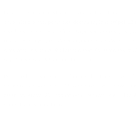
Počet výberových prednášok, ktoré realizovali na fakulte
odborníci z praxe, podľa slov dekana rapídne stúpol.
„Za
minulý rok sme ich mali vyše 50. Prepojenie s praxou je aj pri
riešení záverečných prác študentov priamo v podnikoch. Firmy
si tak zároveň môžu vyhľadávať talentovaných študentov, ktorí
sa potom u nich uplatnia,“
doplnil dekan.
Počas celého Kariérneho dňa mohli študenti vyplniť
dotazník. Zo všetkých 132 zapojených vyžrebovali na
záver výhercov 20 hodnotných vecných cien, ktoré
venovali zúčastnené firmy.
Bulletin zúčastnených organizácií