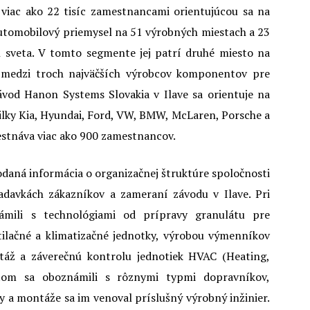
viac ako 22 tisíc zamestnancami orientujúcou sa na
automobilový priemysel na 51 výrobných miestach a 23
h sveta. V tomto segmente jej patrí druhé miesto na
dí medzi troch najväčších výrobcov komponentov pre
ávod Hanon Systems Slovakia v Ilave sa orientuje na
ilky Kia, Hyundai, Ford, VW, BMW, McLaren, Porsche a
mestnáva viac ako 900 zamestnancov.
odaná informácia o organizačnej štruktúre spoločnosti
adavkách zákazníkov a zameraní závodu v Ilave. Pri
ámili s technológiami od prípravy granulátu pre
ntilačné a klimatizačné jednotky, výrobou výmenníkov
táž a záverečnú kontrolu jednotiek HVAC (Heating,
 tom sa oboznámili s rôznymi typmi dopravníkov,
y a montáže sa im venoval príslušný výrobný inžinier.